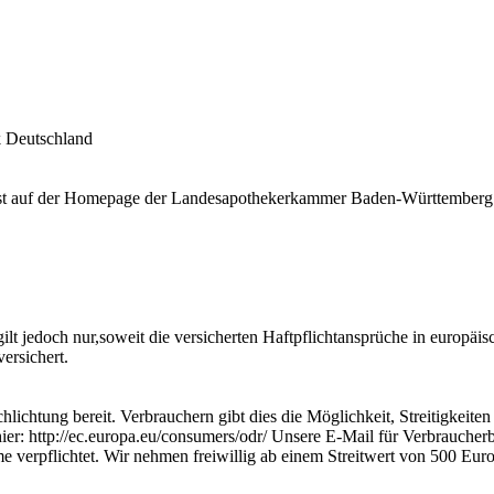
k Deutschland
ist auf der Homepage der Landesapothekerkammer Baden-Württember
gilt jedoch nur,soweit die versicherten Haftpflichtansprüche in europä
ersichert.
schlichtung bereit. Verbrauchern gibt dies die Möglichkeit, Streitigke
 hier: http://ec.europa.eu/consumers/odr/ Unsere E-Mail für Verbrauche
 verpflichtet. Wir nehmen freiwillig ab einem Streitwert von 500 Euro 