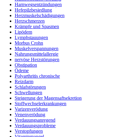
Harnwegsentzündungen
Hefepilzbesiedlung
Herzmuskelschädigungen
Herzschmerzen
Krämpfe und Spasmen
Lipödem
Lymphstauungen
Morbus Crohn
Muskelverspannungen
Nahrungsmittelallergie
nervöse Herzstörungen
Obstipation
Ödeme
Polyarthritis chronische
Reizdarm
Schlafstörungen
Schwellungen
Steigerung der Magensaftsekretion
Stoffwechselerkrankungen
Varizenverödung
Venenverödung
Verdauungsanregend
Verdauungsprobleme
Verstopfungen
Vitaminmangel