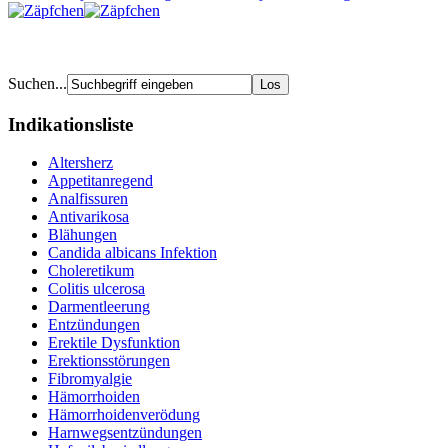
Suchen...
Indikationsliste
Altersherz
Appetitanregend
Analfissuren
Antivarikosa
Blähungen
Candida albicans Infektion
Choleretikum
Colitis ulcerosa
Darmentleerung
Entzündungen
Erektile Dysfunktion
Erektionsstörungen
Fibromyalgie
Hämorrhoiden
Hämorrhoidenverödung
Harnwegsentzündungen