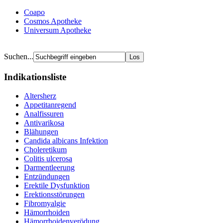
Coapo
Cosmos Apotheke
Universum Apotheke
Suchen...
Indikationsliste
Altersherz
Appetitanregend
Analfissuren
Antivarikosa
Blähungen
Candida albicans Infektion
Choleretikum
Colitis ulcerosa
Darmentleerung
Entzündungen
Erektile Dysfunktion
Erektionsstörungen
Fibromyalgie
Hämorrhoiden
Hämorrhoidenverödung