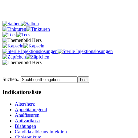
Suchen...
Indikationsliste
Altersherz
Appetitanregend
Analfissuren
Antivarikosa
Blähungen
Candida albicans Infektion
Choleretikum