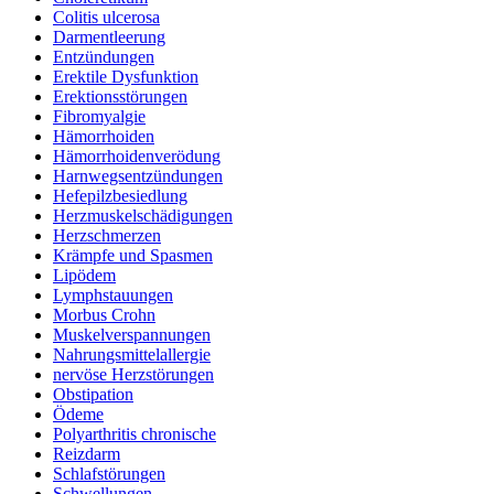
Colitis ulcerosa
Darmentleerung
Entzündungen
Erektile Dysfunktion
Erektionsstörungen
Fibromyalgie
Hämorrhoiden
Hämorrhoidenverödung
Harnwegsentzündungen
Hefepilzbesiedlung
Herzmuskelschädigungen
Herzschmerzen
Krämpfe und Spasmen
Lipödem
Lymphstauungen
Morbus Crohn
Muskelverspannungen
Nahrungsmittelallergie
nervöse Herzstörungen
Obstipation
Ödeme
Polyarthritis chronische
Reizdarm
Schlafstörungen
Schwellungen