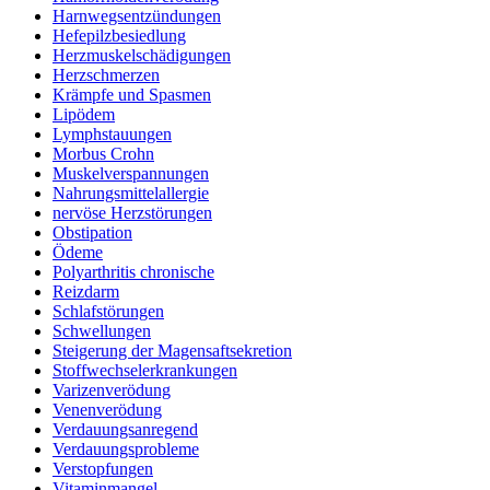
Harnwegsentzündungen
Hefepilzbesiedlung
Herzmuskelschädigungen
Herzschmerzen
Krämpfe und Spasmen
Lipödem
Lymphstauungen
Morbus Crohn
Muskelverspannungen
Nahrungsmittelallergie
nervöse Herzstörungen
Obstipation
Ödeme
Polyarthritis chronische
Reizdarm
Schlafstörungen
Schwellungen
Steigerung der Magensaftsekretion
Stoffwechselerkrankungen
Varizenverödung
Venenverödung
Verdauungsanregend
Verdauungsprobleme
Verstopfungen
Vitaminmangel