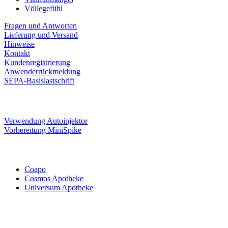
Völlegefühl
Fragen und Antworten
Lieferung und Versand
Hinweise
Kontakt
Kundenregistrierung
Anwenderrückmeldung
SEPA-Basislastschrift
Verwendung Autoinjektor
Vorbereitung MiniSpike
Coapo
Cosmos Apotheke
Universum Apotheke