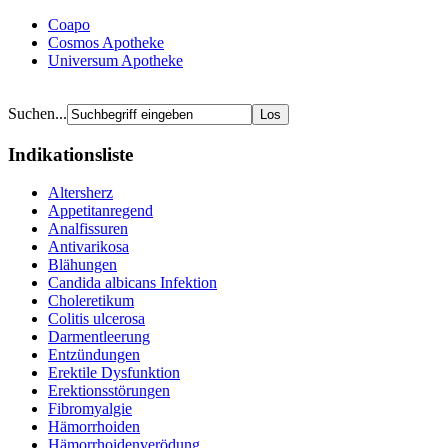
Coapo
Cosmos Apotheke
Universum Apotheke
Suchen...
Indikationsliste
Altersherz
Appetitanregend
Analfissuren
Antivarikosa
Blähungen
Candida albicans Infektion
Choleretikum
Colitis ulcerosa
Darmentleerung
Entzündungen
Erektile Dysfunktion
Erektionsstörungen
Fibromyalgie
Hämorrhoiden
Hämorrhoidenverödung