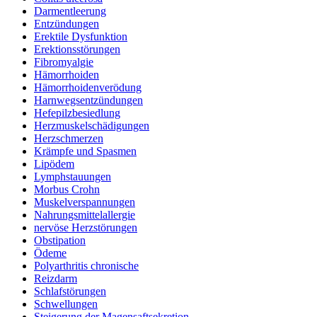
Darmentleerung
Entzündungen
Erektile Dysfunktion
Erektionsstörungen
Fibromyalgie
Hämorrhoiden
Hämorrhoidenverödung
Harnwegsentzündungen
Hefepilzbesiedlung
Herzmuskelschädigungen
Herzschmerzen
Krämpfe und Spasmen
Lipödem
Lymphstauungen
Morbus Crohn
Muskelverspannungen
Nahrungsmittelallergie
nervöse Herzstörungen
Obstipation
Ödeme
Polyarthritis chronische
Reizdarm
Schlafstörungen
Schwellungen
Steigerung der Magensaftsekretion