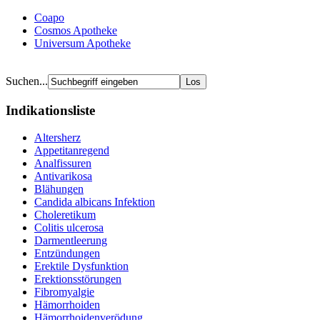
Coapo
Cosmos Apotheke
Universum Apotheke
Suchen...
Indikationsliste
Altersherz
Appetitanregend
Analfissuren
Antivarikosa
Blähungen
Candida albicans Infektion
Choleretikum
Colitis ulcerosa
Darmentleerung
Entzündungen
Erektile Dysfunktion
Erektionsstörungen
Fibromyalgie
Hämorrhoiden
Hämorrhoidenverödung