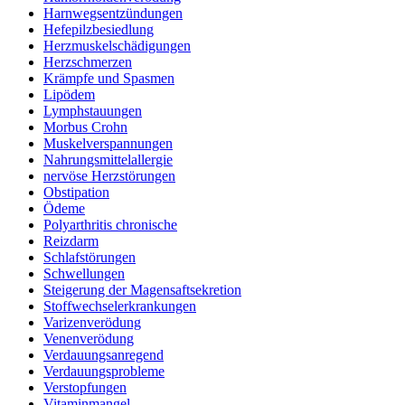
Harnwegsentzündungen
Hefepilzbesiedlung
Herzmuskelschädigungen
Herzschmerzen
Krämpfe und Spasmen
Lipödem
Lymphstauungen
Morbus Crohn
Muskelverspannungen
Nahrungsmittelallergie
nervöse Herzstörungen
Obstipation
Ödeme
Polyarthritis chronische
Reizdarm
Schlafstörungen
Schwellungen
Steigerung der Magensaftsekretion
Stoffwechselerkrankungen
Varizenverödung
Venenverödung
Verdauungsanregend
Verdauungsprobleme
Verstopfungen
Vitaminmangel