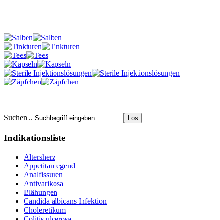
Suchen...
Indikationsliste
Altersherz
Appetitanregend
Analfissuren
Antivarikosa
Blähungen
Candida albicans Infektion
Choleretikum
Colitis ulcerosa