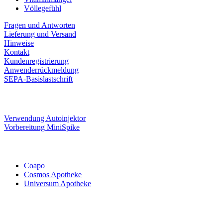
Völlegefühl
Fragen und Antworten
Lieferung und Versand
Hinweise
Kontakt
Kundenregistrierung
Anwenderrückmeldung
SEPA-Basislastschrift
Verwendung Autoinjektor
Vorbereitung MiniSpike
Coapo
Cosmos Apotheke
Universum Apotheke