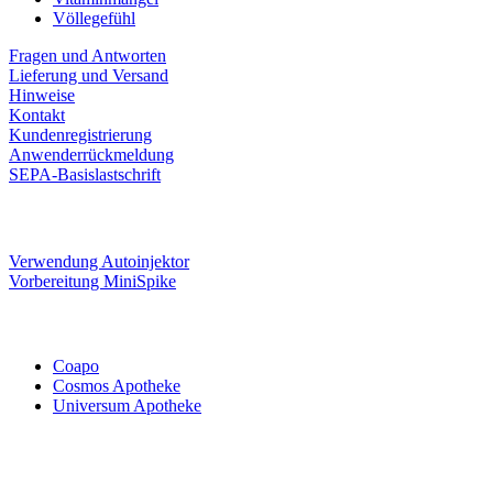
Völlegefühl
Fragen und Antworten
Lieferung und Versand
Hinweise
Kontakt
Kundenregistrierung
Anwenderrückmeldung
SEPA-Basislastschrift
Verwendung Autoinjektor
Vorbereitung MiniSpike
Coapo
Cosmos Apotheke
Universum Apotheke