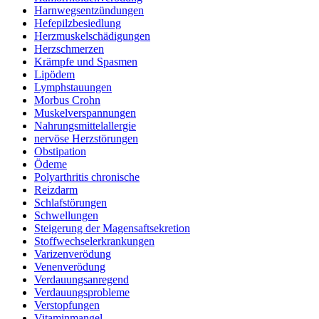
Harnwegsentzündungen
Hefepilzbesiedlung
Herzmuskelschädigungen
Herzschmerzen
Krämpfe und Spasmen
Lipödem
Lymphstauungen
Morbus Crohn
Muskelverspannungen
Nahrungsmittelallergie
nervöse Herzstörungen
Obstipation
Ödeme
Polyarthritis chronische
Reizdarm
Schlafstörungen
Schwellungen
Steigerung der Magensaftsekretion
Stoffwechselerkrankungen
Varizenverödung
Venenverödung
Verdauungsanregend
Verdauungsprobleme
Verstopfungen
Vitaminmangel