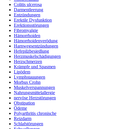
Colitis ulcerosa
Darmentleerung
Entzündungen
Erektile Dysfunktion
Erektionsstörungen
Fibromyalgie
Hämorrhoiden
Hämorrhoidenverödung
Harnwegsentzündungen
Hefepilzbesiedlung
Herzmuskelschädigungen
Herzschmerzen
Krämpfe und Spasmen
Lipödem
Lymphstauungen
Morbus Crohn
Muskelverspannungen
Nahrungsmittelallergie
nervöse Herzstörungen
Obstipation
Ödeme
Polyarthritis chronische
Reizdarm
Schlafstörungen
Schwellungen