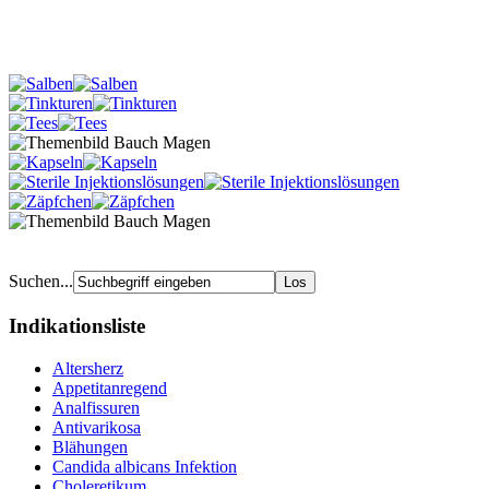
Suchen...
Indikationsliste
Altersherz
Appetitanregend
Analfissuren
Antivarikosa
Blähungen
Candida albicans Infektion
Choleretikum