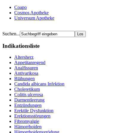
Coapo
Cosmos Apotheke
Universum Apotheke
Suchen...
Indikationsliste
Altersherz
Appetitanregend
Analfissuren
Antivarikosa
Blähungen
Candida albicans Infektion
Choleretikum
Colitis ulcerosa
Darmentleerung
Entzündungen
Erektile Dysfunktion
Erektionsstörungen
Fibromyalgie
Hämorrhoiden
Hämorrhoidenverödung