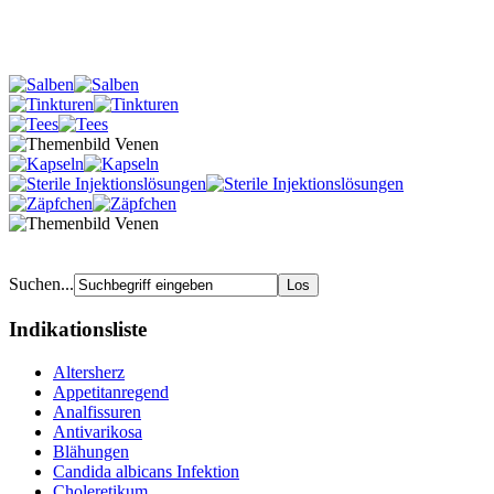
Suchen...
Indikationsliste
Altersherz
Appetitanregend
Analfissuren
Antivarikosa
Blähungen
Candida albicans Infektion
Choleretikum