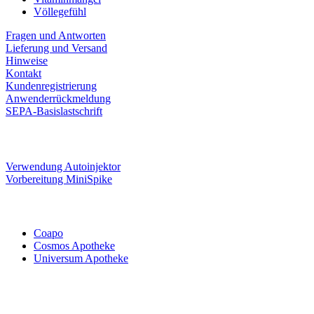
Völlegefühl
Fragen und Antworten
Lieferung und Versand
Hinweise
Kontakt
Kundenregistrierung
Anwenderrückmeldung
SEPA-Basislastschrift
Verwendung Autoinjektor
Vorbereitung MiniSpike
Coapo
Cosmos Apotheke
Universum Apotheke