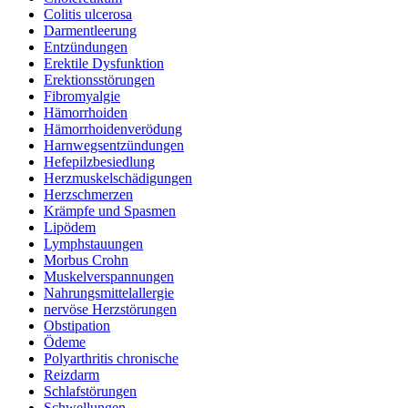
Colitis ulcerosa
Darmentleerung
Entzündungen
Erektile Dysfunktion
Erektionsstörungen
Fibromyalgie
Hämorrhoiden
Hämorrhoidenverödung
Harnwegsentzündungen
Hefepilzbesiedlung
Herzmuskelschädigungen
Herzschmerzen
Krämpfe und Spasmen
Lipödem
Lymphstauungen
Morbus Crohn
Muskelverspannungen
Nahrungsmittelallergie
nervöse Herzstörungen
Obstipation
Ödeme
Polyarthritis chronische
Reizdarm
Schlafstörungen
Schwellungen