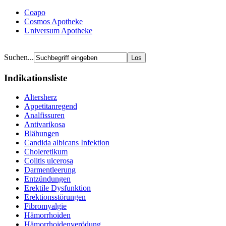
Coapo
Cosmos Apotheke
Universum Apotheke
Suchen...
Indikationsliste
Altersherz
Appetitanregend
Analfissuren
Antivarikosa
Blähungen
Candida albicans Infektion
Choleretikum
Colitis ulcerosa
Darmentleerung
Entzündungen
Erektile Dysfunktion
Erektionsstörungen
Fibromyalgie
Hämorrhoiden
Hämorrhoidenverödung