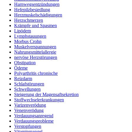
Harnwegsentzündungen
Hefepilzbesiedlung
Herzmuskelschädigungen
Herzschmerzen
Krämpfe und Spasmen
Lipödem
Lymphstauungen
Morbus Crohn
Muskelverspannungen
Nahrungsmittelallergie
nervöse Herzstörungen
Obstipation
Ödeme
Polyarthritis chronische
Reizdarm
Schlafstörungen
Schwellungen
Steigerung der Magensaftsekretion
Stoffwechselerkrankungen
Varizenverödung
Venenverödung
Verdauungsanregend
Verdauungsprobleme
Verstopfungen
Vitaminmangel